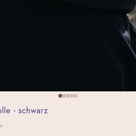
olle - schwarz
t.