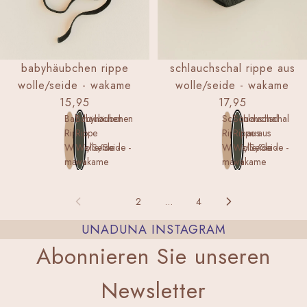
babyhäubchen rippe
schlauchschal rippe aus
wolle/seide - wakame
wolle/seide - wakame
15,95
17,95
Babyhäubchen
Babyhäubchen
Schlauchschal
Schlauchschal
Rippe
Rippe
Rippe aus
Rippe aus
Wolle/Seide -
Wolle/Seide -
Wolle/Seide -
Wolle/Seide -
maca
wakame
maca
wakame
1
2
…
4
UNADUNA INSTAGRAM
Abonnieren Sie unseren
Newsletter
Datenschutzerklärung