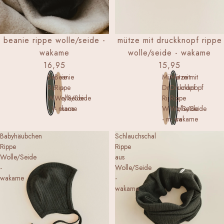
mütze mit druckknopf rippe
beanie rippe wolle/seide -
wolle/seide - wakame
wakame
15,95
16,95
Mütze mit
Mütze mit
Beanie
Beanie
Druckknopf
Druckknopf
Rippe
Rippe
Rippe
Rippe
Wolle/Seide
Wolle/Seide
Wolle/Seide
Wolle/Seide
- Wakame
- maca
- maca
- wakame
Babyhäubchen
Schlauchschal
Rippe
Rippe
Wolle/Seide
aus
-
Wolle/Seide
wakame
-
wakame