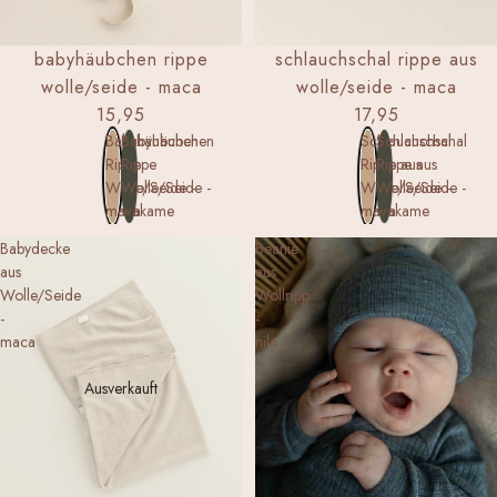
NEW
NEW
babyhäubchen rippe
schlauchschal rippe aus
wolle/seide - maca
wolle/seide - maca
15,95
17,95
Babyhäubchen
Babyhäubchen
Schlauchschal
Schlauchschal
Rippe
Rippe
Rippe aus
Rippe aus
Wolle/Seide -
Wolle/Seide -
Wolle/Seide -
Wolle/Seide -
maca
wakame
maca
wakame
Babydecke
Beanie
aus
aus
Wolle/Seide
Wollripp
-
-
maca
nila
Ausverkauft