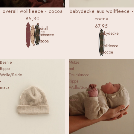
overall wollfleece - cocoa
babydecke aus wollfleece -
85,30
cocoa
Overall
67,95
Overall
Overall
Wollfleece
Babydecke
Wollfleece
Wollfleece
- henna
aus
- semla
- cocoa
dune
Wollfleece
- cocoa
Beanie
Mütze
Rippe
mit
Wolle/Seide
Druckknopf
-
Rippe
maca
Wolle/Seide
-
maca