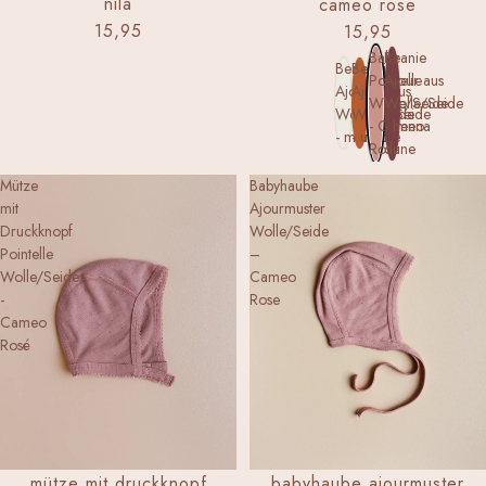
nila
cameo rose
15,95
15,95
Baby
Beanie
Beanie
Beanie
Pointelle
Ajour aus
Ajour aus
Ajour aus
Wolle/Seide
Wolle/Seide
Wolle/Seide
Wolle/Seide
- Cameo
- henna
- munkki
- umbre
Rose
dune
Mütze
Babyhaube
mit
Ajourmuster
Druckknopf
Wolle/Seide
Pointelle
–
Wolle/Seide
Cameo
-
Rose
Cameo
Rosé
babyhaube ajourmuster
mütze mit druckknopf