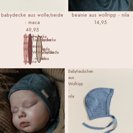
NEW
babydecke aus wolle/seide
beanie aus wollripp - nila
- maca
14,95
49,95
Babydecke
Babydecke
Babydecke
Babydecke
aus
aus
aus
aus
Wolle/Seide
Wolle/Seide
Wolle/Seide
Wolle/Seide
- cameo
- henna
- munkki
- maca
rose
dune
Wollmütze
Babyhäubchen
mit
aus
Druckknopf
Wollripp
Wollripp
-
-
nila
nila