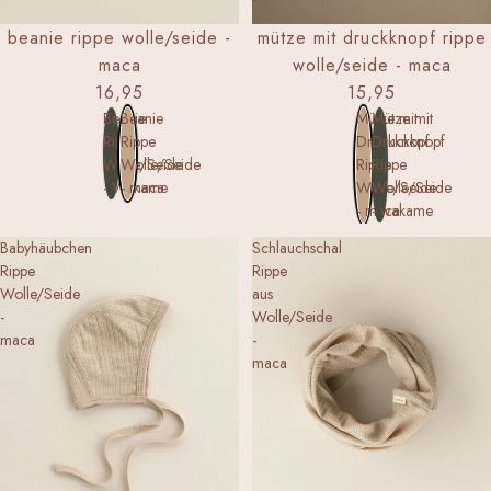
NEW
NEW
beanie rippe wolle/seide -
mütze mit druckknopf rippe
maca
wolle/seide - maca
16,95
15,95
Beanie
Beanie
Mütze mit
Mütze mit
Rippe
Rippe
Druckknopf
Druckknopf
Wolle/Seide
Wolle/Seide
Rippe
Rippe
- Wakame
- maca
Wolle/Seide
Wolle/Seide
- maca
- wakame
Babyhäubchen
Schlauchschal
Rippe
Rippe
Wolle/Seide
aus
-
Wolle/Seide
maca
-
maca