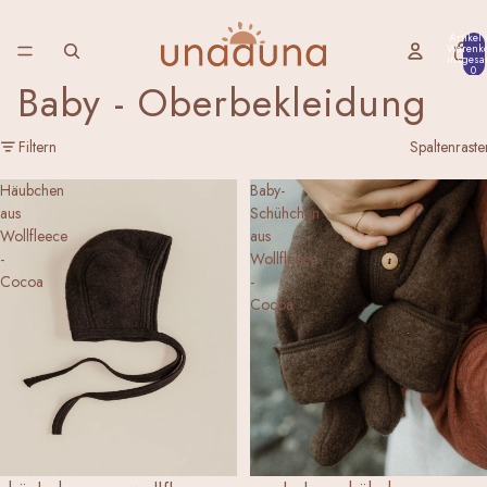
Artikel
Warenk
insgesa
0
Baby - Oberbekleidung
Filtern
Spaltenraste
Häubchen
Baby-
aus
Schühchen
Wollfleece
aus
-
Wollfleece
Cocoa
-
Cocoa